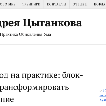
ОБО МНЕ
ТРЕНИНГИ
КОНТАКТЫ
ОТЗЫВЫ
ПОБЛА
дрея Цыганкова
| Практика Обновления Ума
д на практике: блок-
 трансформировать
✅
10
мыш
ние
дух