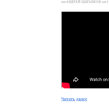
от
АНДРЕЙ ЦЫГАНКОВ
от
1
Читать двлее