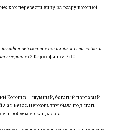
ие: как перевести вину из разрушающей
оизводит неизменное покаяние ко спасению, а
ит смерть.»
(2 Коринфянам 7:10,
.
ний Коринф — шумный, богатый портовый
 Лас-Вегас. Церковь там была под стать
ная проблем и скандалов.
о этого Павел написал им «строгое письмо».