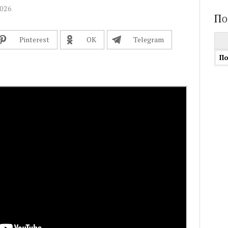
2026
По
Най
Pinterest
OК
Telegram