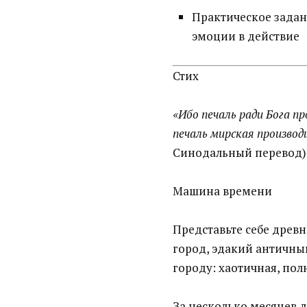
Практическое задан
эмоции в действие
Стих
«Ибо печаль ради Бога пр
печаль мирская производ
Синодальный перевод)
Машина времени
Представьте себе древ
город, эдакий античный
городу: хаотичная, пол
За несколько месяцев д