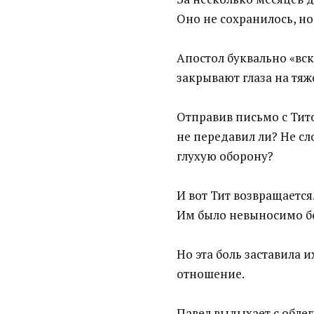
Оно не сохранилось, но
Апостол буквально «вск
закрывают глаза на тяж
Отправив письмо с Тито
не передавил ли? Не сл
глухую оборону?
И вот Тит возвращается
Им было невыносимо бо
Но эта боль заставила 
отношение.
Павел выдыхает с облег