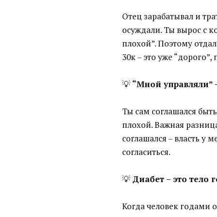
Отец зарабатывал и трат
осуждали. Ты вырос с ко
плохой”. Поэтому отда
30к – это уже “дорого”,
💡
“Мной управляли” 
Ты сам соглашался быть
плохой. Важная разница:
соглашался – власть у м
согласиться.
💡
Диабет – это тело 
Когда человек годами о