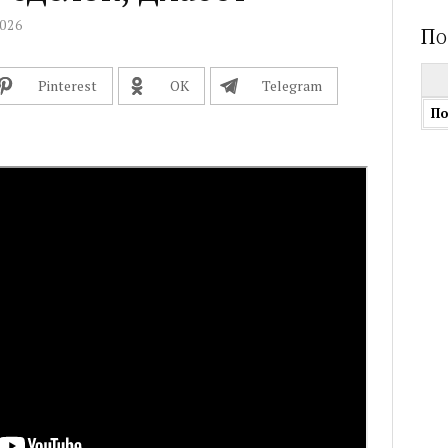
2026
По
Най
Pinterest
OК
Telegram