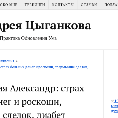
ОБО МНЕ
ТРЕНИНГИ
КОНТАКТЫ
ОТЗЫВЫ
ПОБЛА
дрея Цыганкова
| Практика Обновления Ума
ышления
»
страх больших денег и роскоши, прерывание сделок,
я Александр: страх
нег и роскоши,
✅
10
мыш
дух
сделок, диабет