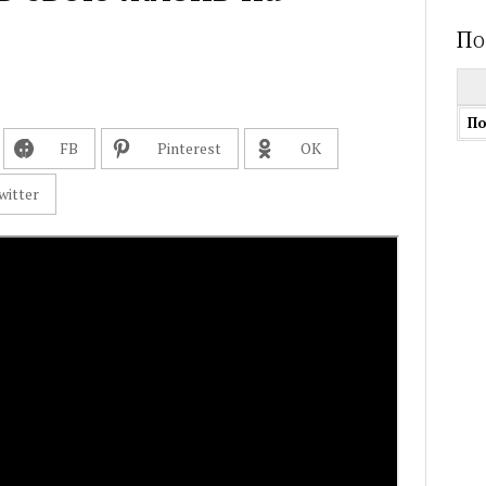
По
Най
FВ
Pinterest
OК
witter