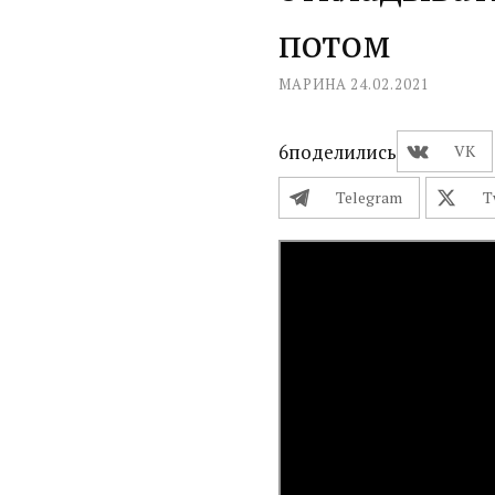
потом
МАРИНА
24.02.2021
6
поделились
VK
Telegram
T